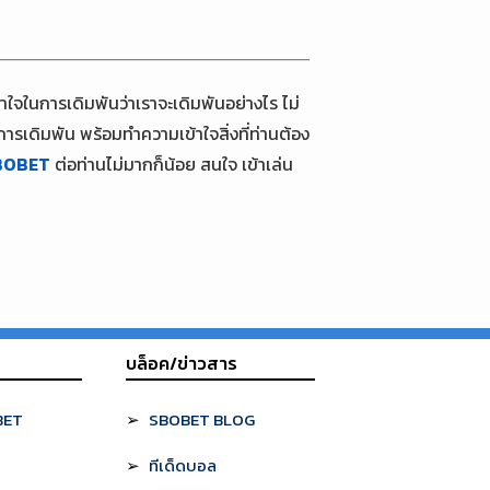
้าใจในการเดิมพันว่าเราจะเดิมพันอย่างไร ไม่
นการเดิมพัน พร้อมทำความเข้าใจสิ่งที่ท่านต้อง
BOBET
ต่อท่านไม่มากก็น้อย สนใจ เข้าเล่น
บล็อค/ข่าวสาร
BET
SBOBET BLOG
ทีเด็ดบอล