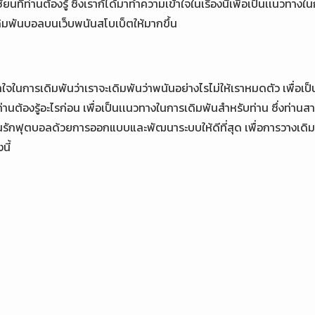
นที่ท่านต้องรู้ ซึ่งเราก้ได้มาทำความเข้าใจในเรื่องนี้เพื่อเป็นเเนวทางใ
ดิมพันบอลบนเว็บพนันสโบเบ็ตให้มากขึ้น
าใจในการเดิมพันว่าเราจะเดิมพันว่าพนันอย่างไรไม่ให้เราหมดตัว เพื่อเ
อท่านต้องรู้อะไรก่อน เพื่อเป็นเเนวทางในการเดิมพันสำหรับท่าน ซึ่งท่
รักฟุตบอลด้วยการออกแบบและพัฒนาระบบให้ดีที่สุด เพื่อการวางเดิ
ี้