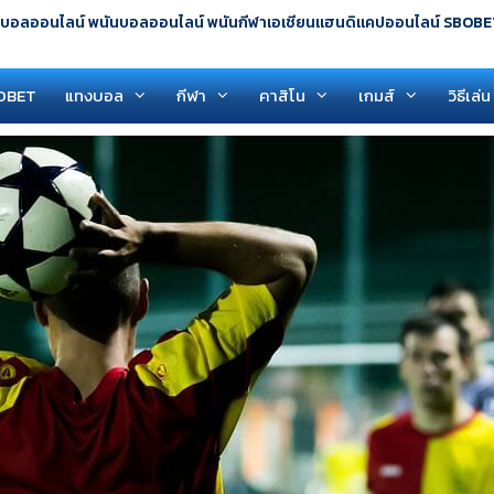
 แทงบอลออนไลน์ พนันบอลออนไลน์ พนันกีฬาเอเชียนแฮนดิแคปออนไลน์ SB
BOBET
แทงบอล
กีฬา
คาสิโน
เกมส์
วิธีเล่น