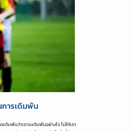
ในการเดิมพัน
เดิมพันว่าเราจะเดิมพันอย่างไร ไม่ให้เรา