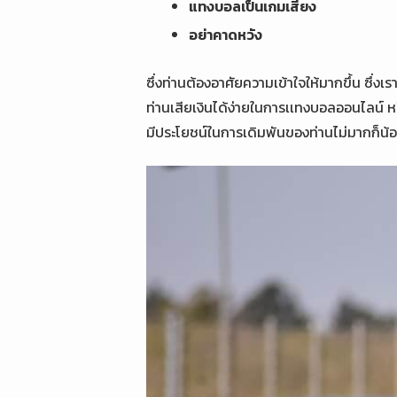
แทงบอลเป็นเกมเสี่ยง
อย่าคาดหวัง
ซึ่งท่านต้องอาศัยความเข้าใจให้มากขึ้น ซึ่ง
ท่านเสียเงินได้ง่ายในการเเทงบอลออนไลน์ หร
มีประโยชน์ในการเดิมพันของท่านไม่มากก็น้