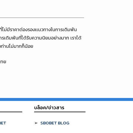
ลที่ไม่มีราคาต่องรองเเนวทางในการเดิมพัน
รเดิมพันที่ได้รับความนิยมอย่างมาก เราได้
อท่านไม่มากก็น้อย
นไทย
บล็อค/ข่าวสาร
BET
SBOBET BLOG