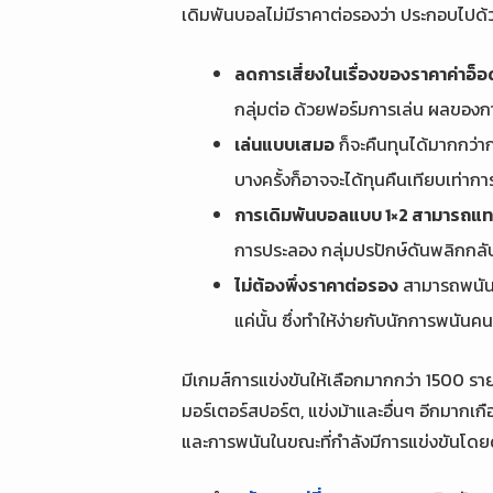
เดิมพันบอลไม่มีราคาต่อรองว่า ประกอบไปด้วยข
ลดการเสี่ยงในเรื่องของราคาค่าอ็อ
กลุ่มต่อ ด้วยฟอร์มการเล่น ผลของกา
เล่นแบบเสมอ
ก็จะคืนทุนได้มากกว่าก
บางครั้งก็อาจจะได้ทุนคืนเทียบเท่าก
การเดิมพันบอลแบบ 1×2 สามารถแ
การประลอง กลุ่มปรปักษ์ดันพลิกกลับ
ไม่ต้องพึ่งราคาต่อรอง
สามารถพนันไ
แค่นั้น ซึ่งทำให้ง่ายกับนักการพนัน
มีเกมส์การแข่งขันให้เลือกมากกว่า 1500 ร
มอร์เตอร์สปอร์ต, แข่งม้าและอื่นๆ อีกมาก
และการพนันในขณะที่กำลังมีการแข่งขันโดยด