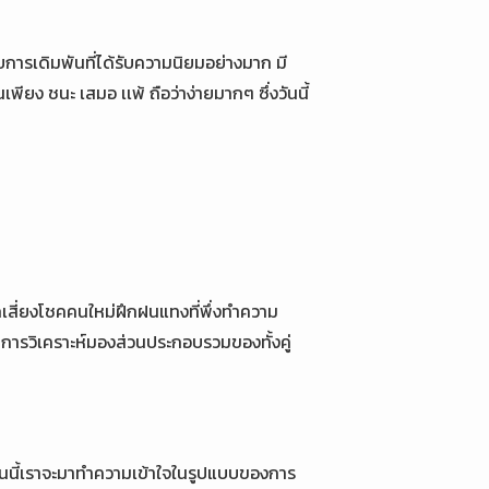
การเดิมพันที่ได้รับความนิยมอย่างมาก มี
พียง ชนะ เสมอ เเพ้ ถือว่าง่ายมากๆ ซึ่งวันนี้
เสี่ยงโชคคนใหม่ฝึกฝนแทงที่พึ่งทำความ
การวิเคราะห์มองส่วนประกอบรวมของทั้งคู่
นนี้เราจะมาทำความเข้าใจในรูปแบบของการ