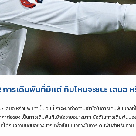
การเดิมพันที่มีเเต่ ทีมไหนจะชนะ เสมอ หรือ
นะ เสมอ หรือเเพ้ เท่านั้น วันนี้เราจะมาทำความเข้าใจในการเดิมพันบอล
าคาต่อรอง เป็นการเดิมพันที่เข้าใจง่ายอย่างมาก ข้อดีในการเดิมพันบอล
ที่ได้รับความนิยมอย่างมาก เพื่อเป็นเเนวทางในการเดิมพันสำหรับท่าน