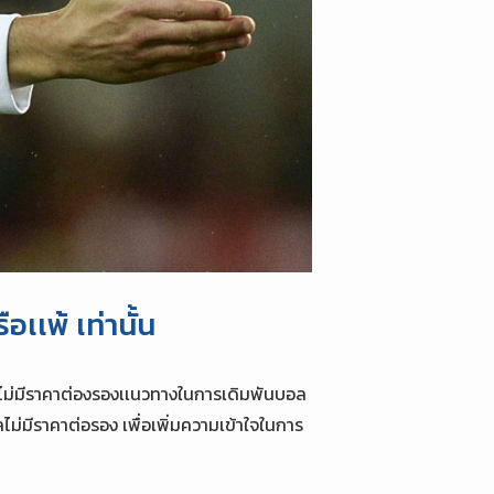
เเพ้ เท่านั้น
ที่ไม่มีราคาต่องรองเเนวทางในการเดิมพันบอล
ไม่มีราคาต่อรอง เพื่อเพิ่มความเข้าใจในการ