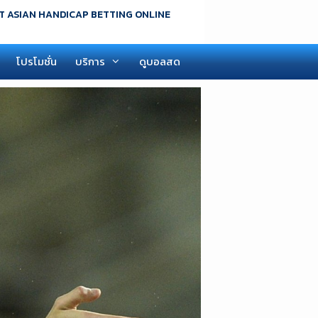
OBET ASIAN HANDICAP BETTING ONLINE
โปรโมชั่น
บริการ
ดูบอลสด