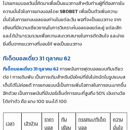
โปรแกรมบอลวันนี้คัดมาเพื่อเป็นแนวทางสำหรับท่านผู้ที่ต้องการใน
ความมั่นใจในการแทงบอลโดย
SBOBET
เพื่อเป็นตัวเพิ่มความ
มั่นใจในการแทงบอลของท่านในแต่ละวัน พอที่จะเป็นแนวทาง จาก
เซียนที่มีความเชียวชาญในการวิเคราะห์บอลของแต่ละคู่ แต่ละลีก
และได้นำมารวมรวมเพื่อความสะดวกสบายในการตัดสินใจ และง่าย
ยิ่งขึ้นจากแนวทางที่มอบให้ พอเป็นแนวทาง
ทีเด็ดบอลเดี่ยว 31 ตุลาคม 62
ทีเด็ดบอลเดี่ยว 31 ตุลาคม 62
การพนันการฟุตบอลแบบทีมเดียว
ต่อ 1 การเดิมพัน เป็นการเดิมสำหรับมือใหม่ที่ยังไม่ถนัดในรูปแบบส
เต็ปได้ไม่ค่อยดี การแทงแบบนี้เป็นการเพิ่มโอกาสในการชนะมากขึ้น
อีกด้วย เป็นการพนันที่มีเปอร์เซ็นต์การชนะที่สูงถึง 50% เงินรางวัล
ได้เท่าตัว คือ แทง 100 ชนะได้ 100
ราคา
ทีม
ทรรศนะ/ทีเด็ด
ความ
เวลา
เจ้าบ้าน
บอล
เยือน
บอล
มั่นใจ