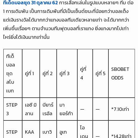
ทีเด็ดบอลชุด 31 ตุลาคม 62
การเลือกเล่นในรูปแบบหลายๆ ทีม ต่อ
1 การเดิมพัน เป็นการเดิมพันที่มีเป็นเซ็นต์ชนะที่น้อยกว่าบอลเต็ง
แต่เงินรางวัลได้มากกว่าแทงบอลทีมเดียวหลายเท่า จะได้มากกว่า
เพิ่มขึ้นเรื่อยๆ ตามจำนวนทีมฟุตบอลที่เราแทง ยิ่งแทงมากไปเท่า
ไหร่ยิ่งได้เงินมากเท่านั้น
ทีเด็
บอล
คู่ที่
SBOBET
ชุด
คู่ที่ 1
คู่ที่ 2
คู่ที่ 3
คู่ที่ 5
4
ODDS
สโบ
เบท
STEP
เอซี มิ
บียาร์
มา
—
—
*7.10เท่า
3
ลาน
เรอัล
ยอร์ก้า
โอ
STEP
KAA
เบาวิ
อูเท
เดน
—
*14.28เท่า