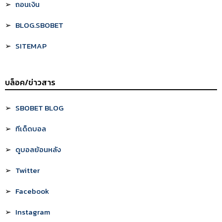
ถอนเงิน
BLOG.SBOBET
SITEMAP
บล็อค/ข่าวสาร
SBOBET BLOG
ทีเด็ดบอล
ดูบอลย้อนหลัง
Twitter
Facebook
Instagram