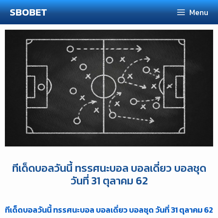
Skip
SBOBET
Menu
to
content
ทีเด็ดบอลวันนี้ ทรรศนะบอล บอลเดี่ยว บอลชุด
วันที่ 31 ตุลาคม 62
ทีเด็ดบอลวันนี้ ทรรศนะบอล บอลเดี่ยว บอลชุด วันที่ 31 ตุลาคม 62