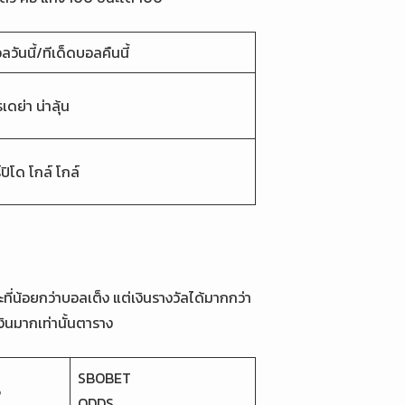
ันนี้/ทีเด็ดบอลคืนนี้
ดย่า น่าลุ้น
ิโด โกล์ โกล์
ที่น้อยกว่าบอลเต็ง แต่เงินรางวัลได้มากกว่า
งินมากเท่านั้นตาราง
SBOBET
5
ODDS