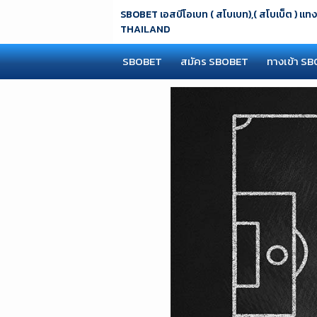
Skip
SBOBET เอสบีโอเบท ( สโบเบท),( สโบเบ็ต )
to
THAILAND
content
SBOBET
สมัคร SBOBET
ทางเข้า S