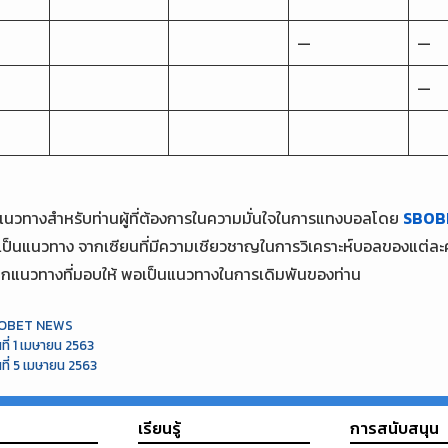
—
—
—
นแนวทางสำหรับท่านผู้ที่ต้องการในความมั่นใจในการแทงบอลโดย
SBOB
ป็นแนวทาง จากเซียนที่มีความเชียวชาญในการวิเคราะห์บอลของแต่ละคู
จากแนวทางที่มอบให้ พอเป็นแนวทางในการเดิมพันของท่าน
SBOBET NEWS
ที่ 1 เมษายน 2563
นที่ 5 เมษายน 2563
เรียนรู้
การสนับสนุน