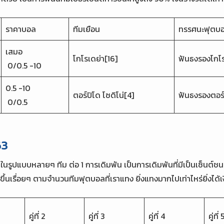
ราคาบอล
ทีมเยือน
ทรรศนะฟุตบอลว
เสมอ
โกโรเดย่า[16]
ฟันธงรองโกโรเ
0/0.5 -10
0.5 -10
ตอร์ปิโด โซดิโน่[4]
ฟันธงรองตอร์ป
0/0.5
63
ในรูปแบบหลายๆ ทีม ต่อ 1 การเดิมพัน เป็นการเดิมพันที่มีเป็นเซ็นต์ชนะ
ึ้นเรื่อยๆ ตามจำนวนทีมฟุตบอลที่เราแทง ยิ่งแทงมากไปเท่าไหร่ยิ่งได้เ
คู่ที่ 2
คู่ที่ 3
คู่ที่ 4
คู่ที่ 