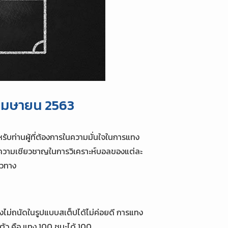
3 เมษายน 2563
ับท่านผู้ที่ต้องการในความมั่นใจในการแทง
่มีความเชียวชาญในการวิเคราะห์บอลของแต่ละ
นวทาง
งไม่ถนัดในรูปแบบสเต็ปได้ไม่ค่อยดี การแทง
าตัว คือ แทง 100 ชนะได้ 100