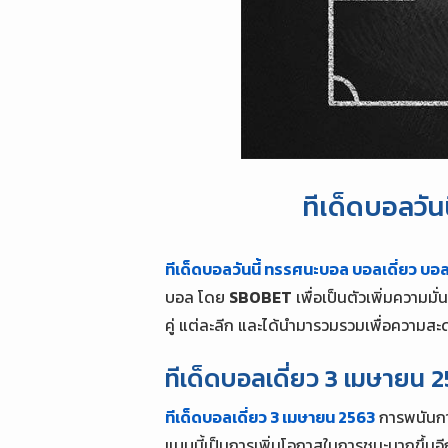
ทีเด็ดบอลวัน
ทีเด็ดบอลวันนี้ ทรรศนะบอล บอลเดี่ยว บอล
บอล โดย
SBOBET
เพื่อเป็นตัวเพิ่มความ
คู่ แต่ละลีก และได้นำมารวมรวมเพื่อความส
ทีเด็ดบอลเดี่ยว 3 เมษายน 
ทีเด็ดบอลเดี่ยว 3 เมษายน 2563
การพนันการ
แบบนี้เป็นการเพิ่มโอกาสในการชนะมากขึ้นอีกด