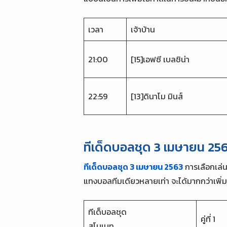
เวลา
เจ้าบ้าน
21:00
[15]เอฟซี เบลชิน่า
22:59
[13]ดินาโม มินส์
ทีเด็ดบอลชุด 3 เมษายน 25
ทีเด็ดบอลชุด 3 เมษายน 2563
การเลือกเล่น
แทงบอลทีมเดียวหลายเท่า จะได้มากกว่าเพิ่มข
ทีเด็บอลชุด
คู่ที่ 1
สโบเบท