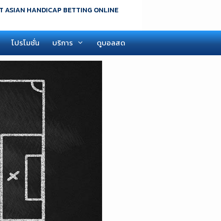
OBET ASIAN HANDICAP BETTING ONLINE
โปรโมชั่น
บริการ
ดูบอลสด