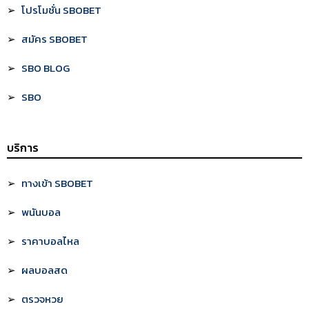
โปรโมชั่น SBOBET
สมัคร SBOBET
SBO BLOG
SBO
บริการ
ทางเข้า SBOBET
พนันบอล
ราคาบอลไหล
ผลบอลสด
ตรวจหวย