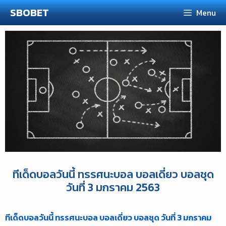
Skip
SBOBET
Menu
to
content
ทีเด็ดบอลวันนี้ ทรรศนะบอล บอลเดี่ยว บอลชุด
วันที่ 3 มกราคม 2563
ทีเด็ดบอลวันนี้ ทรรศนะบอล บอลเดี่ยว บอลชุด วันที่ 3 มกราคม