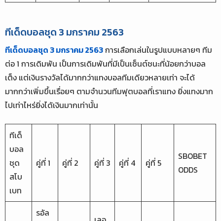
ทีเด็ดบอลชุด 3 มกราคม 2563
ทีเด็ดบอลชุด 3 มกราคม 2563
การเลือกเล่นในรูปแบบหลายๆ ทีม
ต่อ 1 การเดิมพัน เป็นการเดิมพันที่มีเป็นเซ็นต์ชนะที่น้อยกว่าบอล
เต็ง แต่เงินรางวัลได้มากกว่าแทงบอลทีมเดียวหลายเท่า จะได้
มากกว่าเพิ่มขึ้นเรื่อยๆ ตามจำนวนทีมฟุตบอลที่เราแทง ยิ่งแทงมาก
ไปเท่าไหร่ยิ่งได้เงินมากเท่านั้น
ทีเด็
บอล
SBOBET
ชุด
คู่ที่ 1
คู่ที่ 2
คู่ที่ 3
คู่ที่ 4
คู่ที่ 5
ODDS
สโบ
เบท
รอัล
เลอ