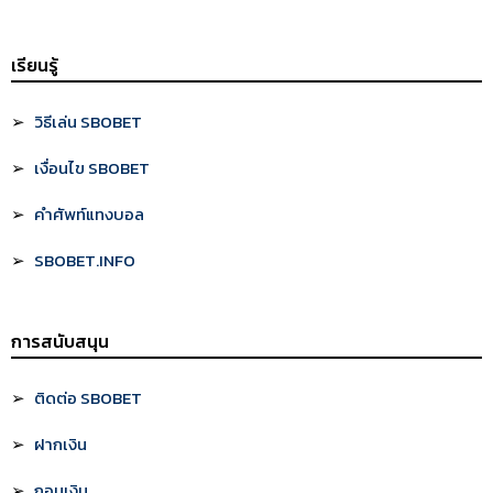
เรียนรู้
วิธีเล่น SBOBET
เงื่อนไข SBOBET
คำศัพท์แทงบอล
SBOBET.INFO
การสนับสนุน
ติดต่อ SBOBET
ฝากเงิน
ถอนเงิน