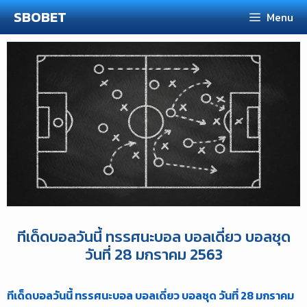
Skip
SBOBET
Menu
to
content
ทีเด็ดบอลวันนี้ ทรรศนะบอล บอลเดี่ยว บอลชุด
วันที่ 28 มกราคม 2563
ทีเด็ดบอลวันนี้ ทรรศนะบอล บอลเดี่ยว บอลชุด วันที่ 28 มกราคม