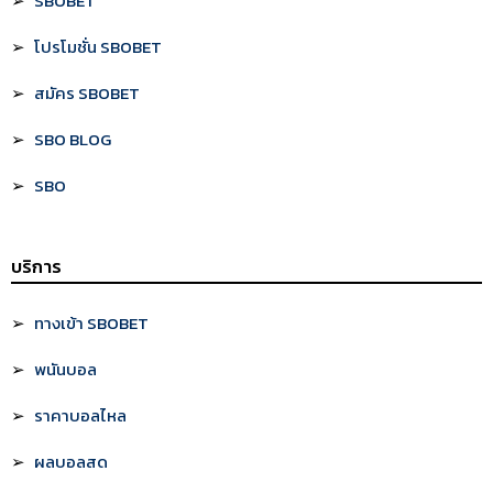
SBOBET
โปรโมชั่น SBOBET
สมัคร SBOBET
SBO BLOG
SBO
บริการ
ทางเข้า SBOBET
พนันบอล
ราคาบอลไหล
ผลบอลสด