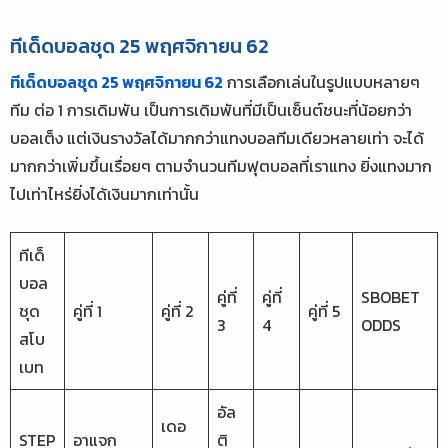
ทีเด็ดบอลชุด 25 พฤศจิกายน 62
ทีเด็ดบอลชุด 25 พฤศจิกายน 62
การเลือกเล่นในรูปแบบหลายๆ
ทีม ต่อ 1 การเดิมพัน เป็นการเดิมพันที่มีเป็นเซ็นต์ชนะที่น้อยกว่า
บอลเต็ง แต่เงินรางวัลได้มากกว่าแทงบอลทีมเดียวหลายเท่า จะได้
มากกว่าเพิ่มขึ้นเรื่อยๆ ตามจำนวนทีมฟุตบอลที่เราแทง ยิ่งแทงมาก
ไปเท่าไหร่ยิ่งได้เงินมากเท่านั้น
ทีเด็
บอล
คู่ที่
คู่ที่
SBOBET
ชุด
คู่ที่ 1
คู่ที่ 2
คู่ที่ 5
3
4
ODDS
สโบ
เบท
อัล
เดอ
STEP
อาแจก
ติ