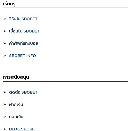
เรียนรู้
วิธีเล่น SBOBET
เงื่อนไข SBOBET
คำศัพท์แทงบอล
SBOBET.INFO
การสนับสนุน
ติดต่อ SBOBET
ฝากเงิน
ถอนเงิน
BLOG.SBOBET