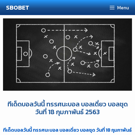
Skip
SBOBET
Menu
to
content
ทีเด็ดบอลวันนี้ ทรรศนะบอล บอลเดี่ยว บอลชุด
วันที่ 18 กุมภาพันธ์ 2563
ทีเด็ดบอลวันนี้ ทรรศนะบอล บอลเดี่ยว บอลชุด วันที่ 18 กุมภาพันธ์