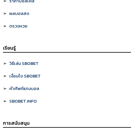
ราคาบอลไหล
ผลบอลสด
ตรวจหวย
เรียนรู้
วิธีเล่น SBOBET
เงื่อนไข SBOBET
คำศัพท์แทงบอล
SBOBET.INFO
การสนับสนุน