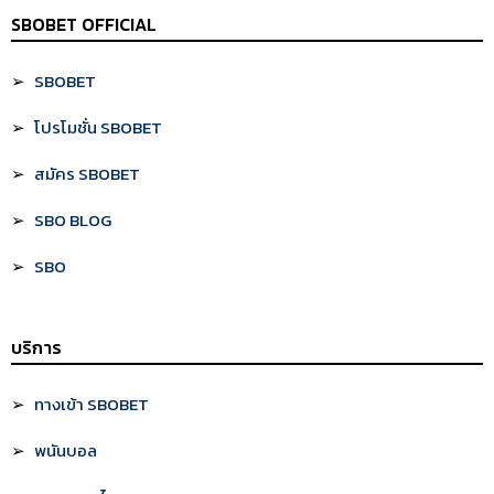
SBOBET OFFICIAL
SBOBET
โปรโมชั่น SBOBET
สมัคร SBOBET
SBO BLOG
SBO
บริการ
ทางเข้า SBOBET
พนันบอล