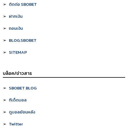
ติดต่อ SBOBET
ฝากเงิน
ถอนเงิน
BLOG.SBOBET
SITEMAP
บล็อค/ข่าวสาร
SBOBET BLOG
ทีเด็ดบอล
ดูบอลย้อนหลัง
Twitter