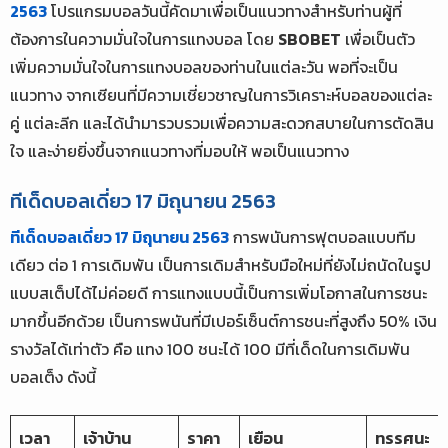
2563
โปรแกรมบอลวันนี้คัดมาเพื่อเป็นแนวทางสำหรับท่านผู้ที่
ต้องการในความมั่นใจในการแทงบอล โดย
SBOBET
เพื่อเป็นตัว
เพิ่มความมั่นใจในการแทงบอลของท่านในแต่ละวัน พอที่จะเป็น
แนวทาง จากเซียนที่มีความเชี่ยวชาญในการวิเคราะห์บอลของแต่ละ
คู่ แต่ละลีก และได้นำมารวบรวมเพื่อความสะดวกสบายในการตัดสิน
ใจ และง่ายยิ่งขึ้นจากแนวทางที่มอบให้ พอเป็นแนวทาง
ทีเด็ดบอลเดี่ยว 17 มิถุนายน 2563
ทีเด็ดบอลเดี่ยว 17 มิถุนายน 2563
การพนันการฟุตบอลแบบทีม
เดียว ต่อ 1 การเดิมพัน เป็นการเดิมสำหรับมือใหม่ที่ยังไม่ถนัดในรูป
แบบสเต็ปได้ไม่ค่อยดี การแทงแบบนี้เป็นการเพิ่มโอกาสในการชนะ
มากขึ้นอีกด้วย เป็นการพนันที่มีเปอร์เซ็นต์การชนะที่สูงถึง 50% เงิน
รางวัลได้เท่าตัว คือ แทง 100 ชนะได้ 100 มีที่เด็ดในการเดิมพัน
บอลเต็ง ดังนี้
เวลา
เจ้าบ้าน
ราคา
เยือน
ทรรศนะ