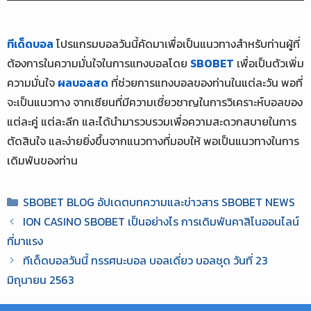
ทีเด็ดบอล
โปรแกรมบอลวันนี้คัดมาเพื่อเป็นแนวทางสำหรับท่านผู้ที่
ต้องการในความมั่นใจในการแทงบอลโดย
SBOBET
เพื่อเป็นตัวเพิ่ม
ความมั่นใจ
ผลบอลสด
ที่ช่วยการแทงบอลของท่านในแต่ละวัน พอที่
จะเป็นแนวทาง จากเซียนที่มีความเชี่ยวชาญในการวิเคราะห์บอลของ
แต่ละคู่ แต่ละลีก และได้นำมารวบรวมเพื่อความสะดวกสบายในการ
ตัดสินใจ และง่ายยิ่งขึ้นจากแนวทางที่มอบให้ พอเป็นแนวทางในการ
เดิมพันของท่าน
Categories
SBOBET BLOG อัปเดตบทความและข่าวสาร SBOBET NEWS
ION CASINO SBOBET เป็นอย่างไร การเดิมพันคาสิโนออนไลน์
ที่มาแรง
ทีเด็ดบอลวันนี้ ทรรศนะบอล บอลเดี่ยว บอลชุด วันที่ 23
มิถุนายน 2563