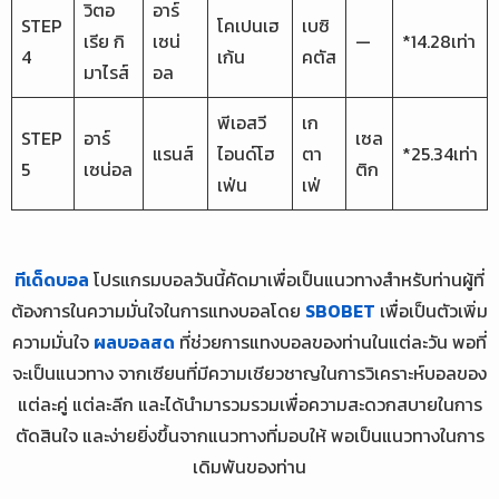
วิตอ
อาร์
STEP
โคเปนเฮ
เบซิ
เรีย กิ
เซน่
—
*14.28เท่า
4
เก้น
คตัส
มาไรส์
อล
พีเอสวี
เก
STEP
อาร์
เซล
แรนส์
ไอนด์โฮ
ตา
*25.34เท่า
5
เซน่อล
ติก
เฟ่น
เฟ่
ทีเด็ดบอล
โปรแกรมบอลวันนี้คัดมาเพื่อเป็นแนวทางสำหรับท่านผู้ที่
ต้องการในความมั่นใจในการแทงบอลโดย
SBOBET
เพื่อเป็นตัวเพิ่ม
ความมั่นใจ
ผลบอลสด
ที่ช่วยการแทงบอลของท่านในแต่ละวัน พอที่
จะเป็นแนวทาง จากเซียนที่มีความเชียวชาญในการวิเคราะห์บอลของ
แต่ละคู่ แต่ละลีก และได้นำมารวมรวมเพื่อความสะดวกสบายในการ
ตัดสินใจ และง่ายยิ่งขึ้นจากแนวทางที่มอบให้ พอเป็นแนวทางในการ
เดิมพันของท่าน