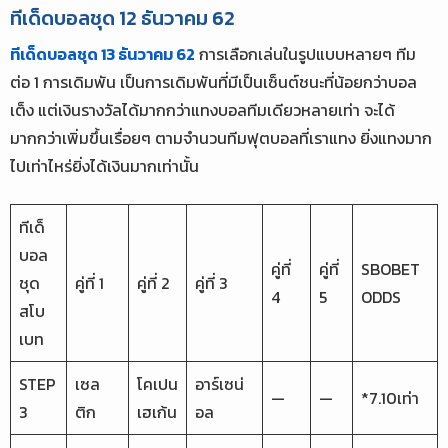
ทีเด็ดบอลชุด 12 ธันวาคม 62
ทีเด็ดบอลชุด 13 ธันวาคม 62
การเลือกเล่นในรูปแบบหลายๆ ทีม
ต่อ 1 การเดิมพัน เป็นการเดิมพันที่มีเป็นเซ็นต์ชนะที่น้อยกว่าบอล
เต็ง แต่เงินรางวัลได้มากกว่าแทงบอลทีมเดียวหลายเท่า จะได้
มากกว่าเพิ่มขึ้นเรื่อยๆ ตามจำนวนทีมฟุตบอลที่เราแทง ยิ่งแทงมาก
ไปเท่าไหร่ยิ่งได้เงินมากเท่านั้น
ทีเด็
บอล
คู่ที่
คู่ที่
SBOBET
ชุด
คู่ที่ 1
คู่ที่ 2
คู่ที่ 3
4
5
ODDS
สโบ
เบท
STEP
เซล
โคเปน
อาร์เซน่
—
—
*7.10เท่า
3
ติก
เฮเก้น
อล