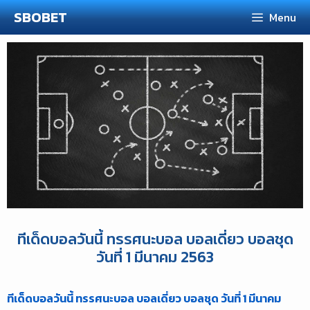
Skip
SBOBET
Menu
to
content
ทีเด็ดบอลวันนี้ ทรรศนะบอล บอลเดี่ยว บอลชุด
วันที่ 1 มีนาคม 2563
ทีเด็ดบอลวันนี้ ทรรศนะบอล บอลเดี่ยว บอลชุด วันที่ 1 มีนาคม