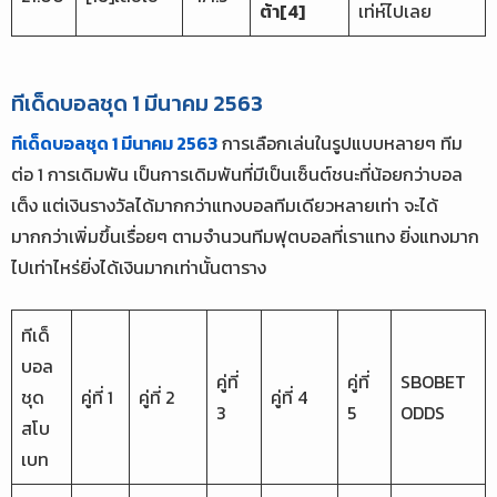
ต้า[4]
เท่ห์ไปเลย
ทีเด็ดบอลชุด 1 มีนาคม 2563
ทีเด็ดบอลชุด 1 มีนาคม 2563
การเลือกเล่นในรูปแบบหลายๆ ทีม
ต่อ 1 การเดิมพัน เป็นการเดิมพันที่มีเป็นเซ็นต์ชนะที่น้อยกว่าบอล
เต็ง แต่เงินรางวัลได้มากกว่าแทงบอลทีมเดียวหลายเท่า จะได้
มากกว่าเพิ่มขึ้นเรื่อยๆ ตามจำนวนทีมฟุตบอลที่เราแทง ยิ่งแทงมาก
ไปเท่าไหร่ยิ่งได้เงินมากเท่านั้นตาราง
ทีเด็
บอล
คู่ที่
คู่ที่
SBOBET
ชุด
คู่ที่ 1
คู่ที่ 2
คู่ที่ 4
3
5
ODDS
สโบ
เบท