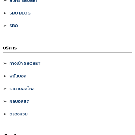
สมัคร SBOBET
SBO BLOG
SBO
บริการ
ทางเข้า SBOBET
พนันบอล
ราคาบอลไหล
ผลบอลสด
ตรวจหวย