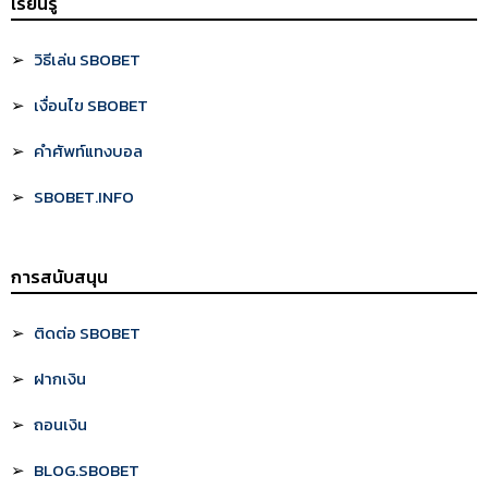
เรียนรู้
วิธีเล่น SBOBET
เงื่อนไข SBOBET
คำศัพท์แทงบอล
SBOBET.INFO
การสนับสนุน
ติดต่อ SBOBET
ฝากเงิน
ถอนเงิน
BLOG.SBOBET