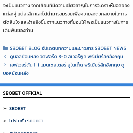
จะเป็นแนวทาง จากเซียนที่มีความเชียวชาญในการวิเคราะห์บอลของ
แต่ละคู่ แต่ละลีก และได้นำมารวมรวมเพื่อความสะดวกสบายในการ
ตัดสินใจ และง่ายยิ่งขึ้นจากแนวทางที่มอบให้ พอเป็นแนวทางในการ
เดิมพันของท่าน
Categories
SBOBET BLOG อัปเดตบทความและข่าวสาร SBOBET NEWS
ดูบอลย้อนหลัง วัตฟอร์ด 3-0 ลิเวอร์พูล พรีเมียร์ลีกอังกฤษ
เอฟเวอร์ตัน 1-1 แมนเชสเตอร์ ยูไนเต็ด พรีเมียร์ลีกอังกฤษ ดู
บอลย้อนหลัง
SBOBET OFFICIAL
SBOBET
โปรโมชั่น SBOBET