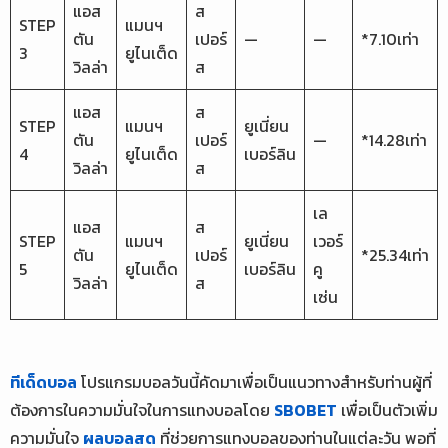
แอส
ส
STEP
แมนฯ
ตัน
เปอร์
—
—
*7.10เท่า
3
ยูไนเต็ด
วิลล่า
ส
แอส
ส
STEP
แมนฯ
ยูเนี่ยน
ตัน
เปอร์
—
*14.28เท่า
4
ยูไนเต็ด
เบอร์ลิน
วิลล่า
ส
เล
แอส
ส
STEP
แมนฯ
ยูเนี่ยน
เวอร์
ตัน
เปอร์
*25.34เท่า
5
ยูไนเต็ด
เบอร์ลิน
คู
วิลล่า
ส
เซ่น
ทีเด็ดบอล
โปรแกรมบอลวันนี้คัดมาเพื่อเป็นแนวทางสำหรับท่านผู้ที่
ต้องการในความมั่นใจในการแทงบอลโดย
SBOBET
เพื่อเป็นตัวเพิ่ม
ความมั่นใจ
ผลบอลสด
ที่ช่วยการแทงบอลของท่านในแต่ละวัน พอที่