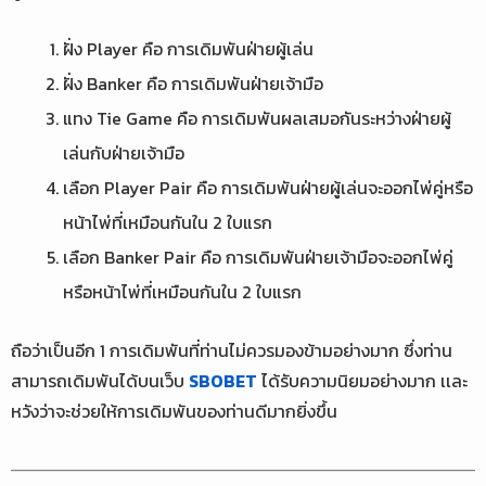
ฝั่ง Player คือ การเดิมพันฝ่ายผู้เล่น
ฝั่ง Banker คือ การเดิมพันฝ่ายเจ้ามือ
แทง Tie Game คือ การเดิมพันผลเสมอกันระหว่างฝ่ายผู้
เล่นกับฝ่ายเจ้ามือ
เลือก Player Pair คือ การเดิมพันฝ่ายผู้เล่นจะออกไพ่คู่หรือ
หน้าไพ่ที่เหมือนกันใน 2 ใบแรก
เลือก Banker Pair คือ การเดิมพันฝ่ายเจ้ามือจะออกไพ่คู่
หรือหน้าไพ่ที่เหมือนกันใน 2 ใบแรก
ถือว่าเป็นอีก 1 การเดิมพันที่ท่านไม่ควรมองข้ามอย่างมาก ซึ่งท่าน
สามารถเดิมพันได้บนเว็บ
SBOBET
ได้รับความนิยมอย่างมาก เเละ
หวังว่าจะช่วยให้การเดิมพันของท่านดีมากยิ่งขึ้น