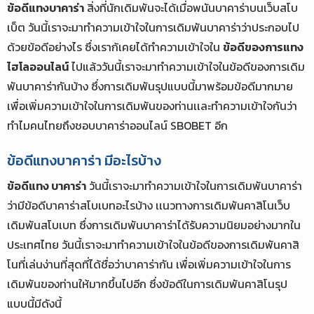
ข้อดีแทงบาคาร่า
สิ่งที่นักเดิมพันจะได้เมื่อพนันบาคาร่าบนเว็บสโบ
เบ็ต วันนี้เราจะมาทำความเข้าใจในการเดิมพันบาคาร่าว่าประกอบไป
ด้วยข้อดีอย่างไร ซึ่งเราก้เคยได้ทำความเข้าใจใน
ข้อดีของการแทง
ไฮโลออนไลน์
ไปแล้ววันนี้เราจะมาทำความเข้าใจในข้อดีของการเดิม
พันบาคาร่ากันบ้าง ซึ่งการเดิมพันรุปแบบนี้มาพร้อมข้อดีมากมาย
เพื่อเพิ่มความเข้าใจในการเดิมพันของท่านเเละทำความเข้าใจกันว่า
ทำไมคนไทยถึงชอบบาคาร่าออนไลน์ SBOBET อีก
ข้อดีแทงบาคาร่า มีอะไรบ้าง
ข้อดีแทง บาคาร่า
วันนี้เราจะมาทำความเข้าใจในการเดิมพันบาคาร่า
ว่ามีข้อดีบาคาร่าสโบเบทอะไรบ้าง เเนวทางการเดิมพันคาสิโนเว็บ
เดิมพันสโบเบท ซึ่งการเดิมพันบาคาร่าได้รับความนิยมอย่างมากใน
ประเทศไทย วันนี้เราจะมาทำความเข้าใจในข้อดีของการเดิมพันคาสิ
โนที่เล่นง่านที่สุดที่ได้ชื่อว่าบาคาร่ากัน เพื่อเพิ่มความเข้าใจในการ
เดิมพันของท่านให้มากขึ้นไปอีก ซึ่งข้อดีในการเดิมพันคาสิโนรุป
แบบนี้มีดังนี้