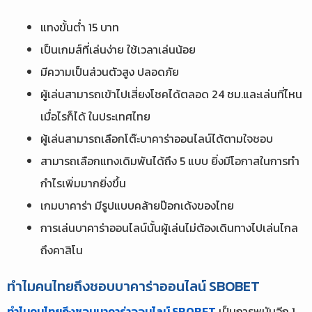
แทงขั้นต่ำ 15 บาท
เป็นเกมส์ที่เล่นง่าย ใช้เวลาเล่นน้อย
มีความเป็นส่วนตัวสูง ปลอดภัย
ผู้เล่นสามารถเข้าไปเสี่ยงโชคได้ตลอด 24 ชม.และเล่นที่ไหน
เมื่อไรก็ได้ ในประเทศไทย
ผู้เล่นสามารถเลือกโต๊ะบาคาร่าออนไลน์ได้ตามใจชอบ
สามารถเลือกแทงเดิมพันได้ถึง 5 แบบ ยิ่งมีโอกาสในการทำ
กำไรเพิ่มมากยิ่งขึ้น
เกมบาคาร่า มีรูปแบบคล้ายป๊อกเด้งของไทย
การเล่นบาคาร่าออนไลน์นั้นผู้เล่นไม่ต้องเดินทางไปเล่นไกล
ถึงคาสิโน
ทำไมคนไทยถึงชอบบาคาร่าออนไลน์ SBOBET
ทำไมคนไทยถึงชอบบาคาร่าออนไลน์ SBOBET
เป็นการพนันอีก 1