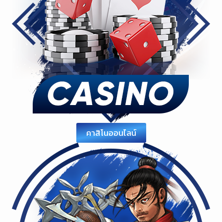
คาสิโนออนไลน์