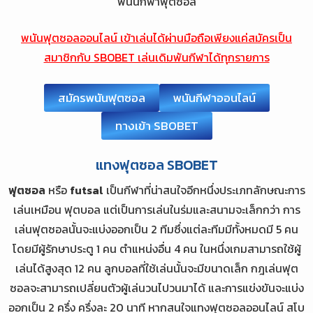
พนันกีฬาฟุตซอล
พนันฟุตซอลออนไลน์ เข้าเล่นได้ผ่านมือถือเพียงแค่สมัครเป็น
สมาชิกกับ SBOBET เล่นเดิมพันกีฬาได้ทุกรายการ
สมัครพนันฟุตซอล
พนันกีฬาออนไลน์
ทางเข้า SBOBET
แทงฟุตซอล SBOBET
ฟุตซอล
หรือ
futsal
เป็นกีฬาที่น่าสนใจอีกหนึ่งประเภทลักษณะการ
เล่นเหมือน ฟุตบอล แต่เป็นการเล่นในร่มและสนามจะเล็กกว่า การ
เล่นฟุตซอลนั้นจะแบ่งออกเป็น 2 ทีมซึ่งแต่ละทีมมีทั้งหมดมี 5 คน
โดยมีผู้รักษาประตู 1 คน ตำแหน่งอื่น 4 คน ในหนึ่งเกมสามารถใช้ผู้
เล่นได้สูงสุด 12 คน ลูกบอลที่ใช้เล่นนั้นจะมีขนาดเล็ก กฎเล่นฟุต
ซอลจะสามารถเปลี่ยนตัวผู้เล่นวนไปวนมาได้ และการแข่งขันจะแบ่ง
ออกเป็น 2 ครึ่ง ครึ่งละ 20 นาที หากสนใจแทงฟุตซอลออนไลน์ สโบ