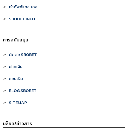
คำศัพท์แทงบอล
SBOBET.INFO
การสนับสนุน
ติดต่อ SBOBET
ฝากเงิน
ถอนเงิน
BLOG.SBOBET
SITEMAP
บล็อค/ข่าวสาร