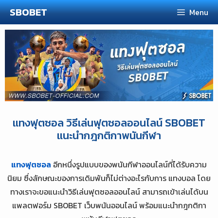
Skip
SBOBET
Menu
to
content
แทงฟุตซอล วิธีเล่นฟุตซอลออนไลน์ SBOBET
แนะนำกฎกติกาพนันกีฬา
แทงฟุตซอล
อีกหนึ่งรูปแบบของพนันกีฬาออนไลน์ที่ได้รับความ
นิยม ซึ่งลักษณะของการเดิมพันก็ไม่ต่างอะไรกับการ แทงบอล โดย
ทางเราจะขอแนะนำวิธีเล่นฟุตซอลออนไลน์ สามารถเข้าเล่นได้บน
แพลตฟอร์ม SBOBET เว็บพนันออนไลน์ พร้อมแนะนำกฎกติกา