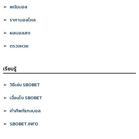
พนันบอล
ราคาบอลไหล
ผลบอลสด
ตรวจหวย
เรียนรู้
วิธีเล่น SBOBET
เงื่อนไข SBOBET
คำศัพท์แทงบอล
SBOBET.INFO