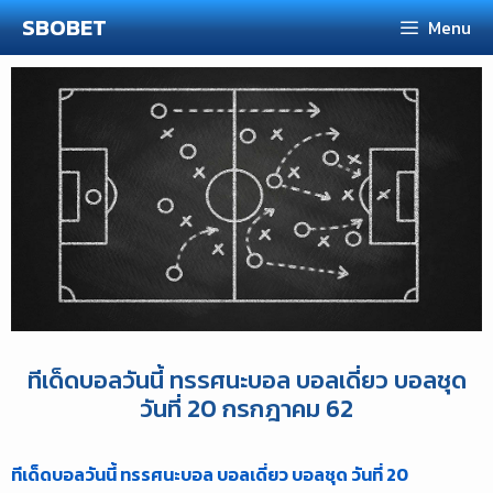
Skip
SBOBET
Menu
to
content
ทีเด็ดบอลวันนี้ ทรรศนะบอล บอลเดี่ยว บอลชุด
วันที่ 20 กรกฎาคม 62
ทีเด็ดบอลวันนี้ ทรรศนะบอล บอลเดี่ยว บอลชุด วันที่ 20