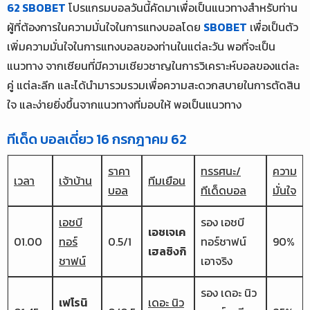
62 SBOBET
โปรแกรมบอลวันนี้คัดมาเพื่อเป็นแนวทางสำหรับท่าน
ผู้ที่ต้องการในความมั่นใจในการแทงบอลโดย
SBOBET
เพื่อเป็นตัว
เพิ่มความมั่นใจในการแทงบอลของท่านในแต่ละวัน พอที่จะเป็น
แนวทาง จากเซียนที่มีความเชียวชาญในการวิเคราะห์บอลของแต่ละ
คู่ แต่ละลีก และได้นำมารวมรวมเพื่อความสะดวกสบายในการตัดสิน
ใจ และง่ายยิ่งขึ้นจากแนวทางที่มอบให้ พอเป็นแนวทาง
ทีเด็ด บอลเดี่ยว 16 กรกฎาคม 62
ราคา
ทรรศนะ/
ความ
เวลา
เจ้าบ้าน
ทีมเยือน
บอล
ทีเด็ดบอล
มั่นใจ
เอชบี
รอง เอชบี
เอชเจเค
01.00
ทอร์
0.5/1
ทอร์ชาฟน์
90%
เฮลซิงกิ
ชาฟน์
เอาจริง
รอง เดอะ นิว
เฟโรนิ
เดอะ นิว