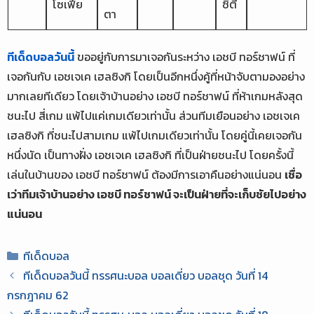
โซเฟีย
ซิตี้
ตา
ทีเด็ดบอลวันนี้
ขออยู่กับการมาเจอกันระหว่าง เอชบี ทอร์ชาฟน์ ที่
เจอกันกับ เอชเจเค เฮลซิงกิ โดยเป็นอีกหนึ่งคู้ที่หน้าจับตามองอย่าง
มากเลยทีเดียว โดยเจ้าบ้านอย่าง เอชบี ทอร์ชาฟน์ ที่ห้าเกมหลังสุด
ชนะไป สี่เกม แพ้ไปแค่เกมเดียวเท่านั้น ส่วนทีมเยือนอย่าง เอชเจเค
เฮลซิงกิ ที่ชนะไปสามเกม แพ้ไปเกมเดียวเท่านั้น โดยคู่นี้เคยเจอกัน
หนึ่งนัด เป็นทางฝั่ง เอชเจเค เฮลซิงกิ ที่เป็นฝ่ายชนะไป โดยครั้งนี้
เล่นในบ้านของ เอชบี ทอร์ชาฟน์ ต้องมีการเอาคืนอย่างแน่นอน
เชื่อ
เว่าทีมเจ้าบ้านอย่าง เอชบี ทอร์ชาฟน์ จะเป็นฝ่ายที่จะเก็บชัยไปอย่าง
แน่นอน
Categories
ทีเด็ดบอล
ทีเด็ดบอลวันนี้ ทรรศนะบอล บอลเดี่ยว บอลชุด วันที่ 14
กรกฎาคม 62