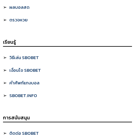
ผลบอลสด
ตรวจหวย
เรียนรู้
วิธีเล่น SBOBET
เงื่อนไข SBOBET
คำศัพท์แทงบอล
SBOBET.INFO
การสนับสนุน
ติดต่อ SBOBET